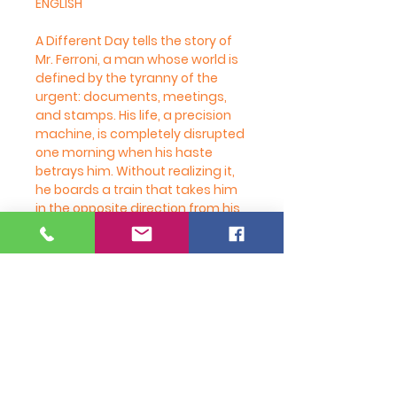
ENGLISH
A Different Day tells the story of
Mr. Ferroni, a man whose world is
defined by the tyranny of the
urgent: documents, meetings,
and stamps. His life, a precision
machine, is completely disrupted
one morning when his haste
betrays him. Without realizing it,
he boards a train that takes him
in the opposite direction from his
office, away from the city and
into an unexpected journey to the
outskirts and nature. What could
have been a setback reveals
itself as a unique opportunity to
discover the magic that resides
in the everyday.
PRODUCT INFO