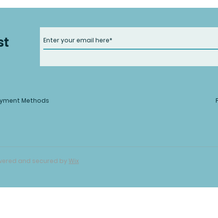
st
yment Methods
Powered and secured by
Wix