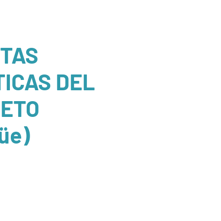
TAS
TICAS DEL
ETO
güe)