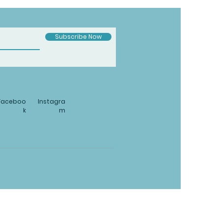
Subscribe Now
Faceboo
Instagra
k
m