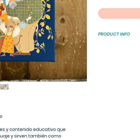
PRODUCT INFO
Tarjetas de Cart
Tarjetas: 27
Medidas: 10 x 16
Edades: desde 3
años
to
tes y contenido educativo que
guaje y sirven también como