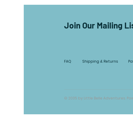
Join Our Mailing Li
FAQ
Shipping & Returns
Pa
© 2035 by Little Belle Adventures. 