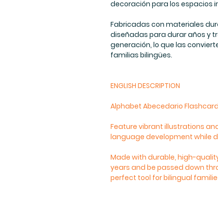
decoración para los espacios in
Fabricadas con materiales dur
diseñadas para durar años y t
generación, lo que las convier
familias bilingües.
ENGLISH DESCRIPTION
Alphabet Abecedario Flashcar
Feature vibrant illustrations a
language development while dou
Made with durable, high-quality
years and be passed down thr
perfect tool for bilingual familie