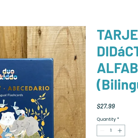
TARJE
DIDáC
ALFAB
(Bilin
Price
$27.99
Quantity
*