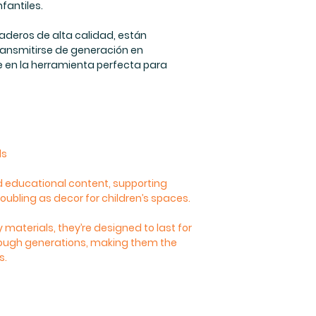
fantiles.
aderos de alta calidad, están
ransmitirse de generación en
te en la herramienta perfecta para
ds
nd educational content, supporting
bling as decor for children’s spaces.
 materials, they’re designed to last for
ough generations, making them the
s.