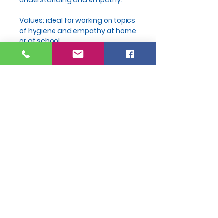
understanding and empathy.
Values: ideal for working on topics
of hygiene and empathy at home
or at school.
Stimulates dialogue about
accepting differences.
PRODUCT INFO
Tapa dura
Hard Cover
Paginas: 36
Pages: 36
Join Our Mailing List
Medidas: 29 x
Size: 29 x 21
21 cm
cm
Subscribe Now
Edades: 5 a 8
Ages: 5 to 8
años
years