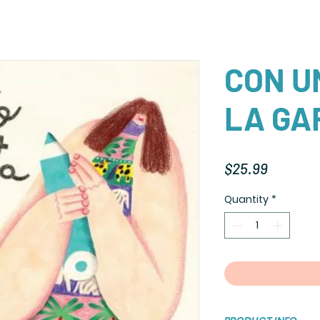
CON U
LA GA
Price
$25.99
Quantity
*