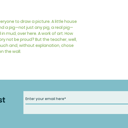
ryone to draw a picture. A little house
and a pig—not just any pig, a real pig—
 in mud, over here. A work of art. How
ory not be proud? But the teacher, well,
t much and, without explanation, chose
n the wall.
st