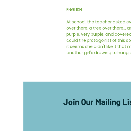
ENGLISH
At school, the teacher asked eve
over there, a tree over there... 
purple, very purple, and covered
could the protagonist of this st
it seems she didn't like it tha
another girl's drawing to hang o
Join Our Mailing Li