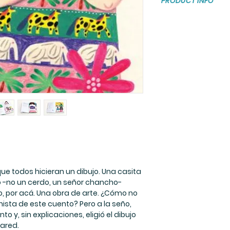
PRODUCT INFO
Tapa dura
Paginas: 48
Medidas: 15 x 22 
Edades: A partir d
7 años
 que todos hicieran un dibujo. Una casita
ho -no un cerdo, un señor chancho-
o, por acá. Una obra de arte. ¿Cómo no
nista de este cuento? Pero a la seño,
o y, sin explicaciones, eligió el dibujo
pared.