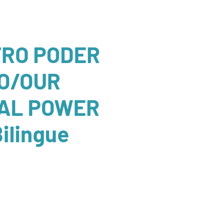
RO PODER
O/OUR
AL POWER
Bilingue
r
Sale
Price