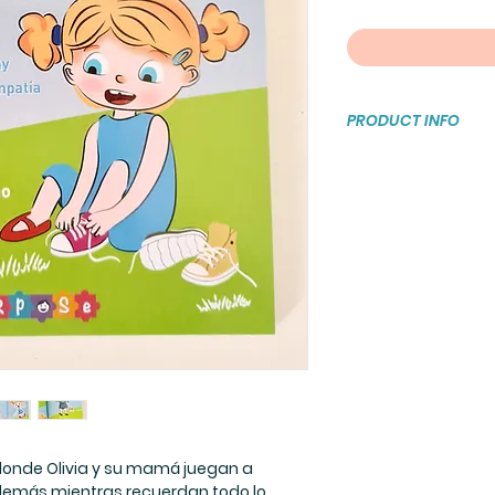
PRODUCT INFO
Tapa blanda
Paginas: 30
Medidas: 15x 22,
Edades: A partir d
años
 donde Olivia y su mamá juegan a
 demás mientras recuerdan todo lo