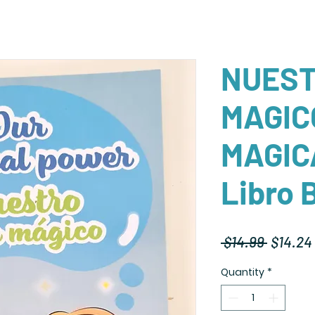
NUEST
MAGIC
MAGIC
Libro 
Regula
 $14.99 
$14.24
Price
Quantity
*