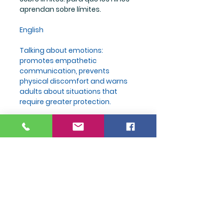
aprendan sobre límites.
English
Talking about emotions:
promotes empathetic
communication, prevents
physical discomfort and warns
adults about situations that
require greater protection.
Friendly and colorful illustrations:
Margarita Valdés delights us with
subtle and delicate illustrations.
About limits:
so that children learn
about limits.
PRODUCT INFO