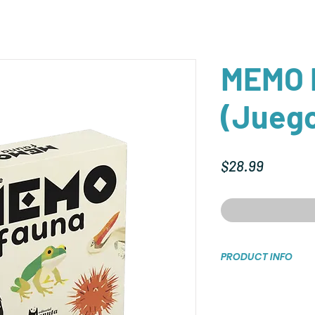
MEMO 
(Juego
Price
$28.99
PRODUCT INFO
Libro de Carton