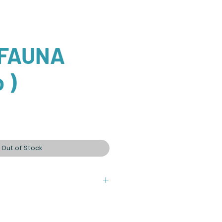
FAUNA
 )
Out of Stock
Cardboard book