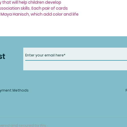
 that will help children develop
ciation skills. Each pair of cards
y Maya Hanisch, which add color and life
st
yment Methods
Powered and secured by
Wix