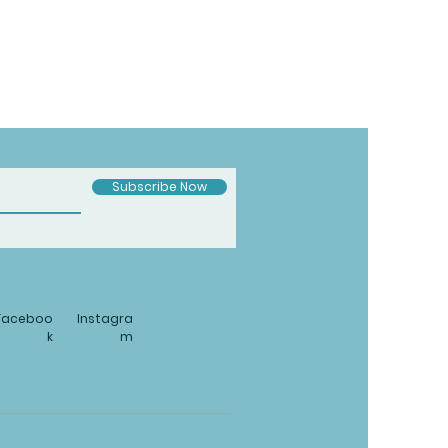
Subscribe Now
Faceboo
Instagra
k
m