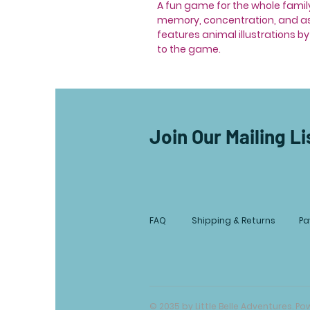
A fun game for the whole family
memory, concentration, and asso
features animal illustrations b
to the game.
Join Our Mailing Li
FAQ
Shipping & Returns
Pa
© 2035 by Little Belle Adventures. 