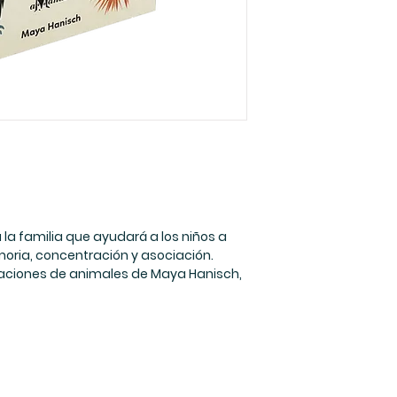
Paginas: 56 piez
Medidas: 13,5 x 13,
3,7 cm
Edades: 2 a 5 añ
la familia que ayudará a los niños a
oria, concentración y asociación.
traciones de animales de Maya Hanisch,