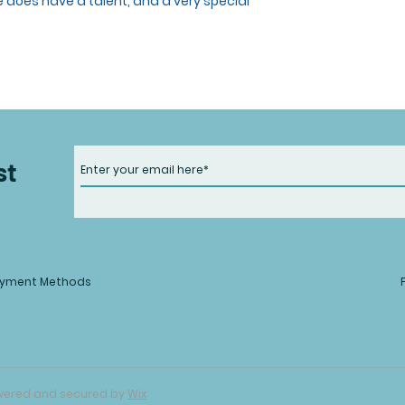
 does have a talent, and a very special
st
yment Methods
Powered and secured by
Wix