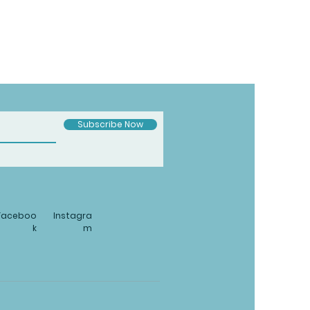
Subscribe Now
Faceboo
Instagra
k
m