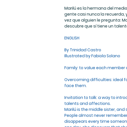
Marilú es la hermana del medio,
gente casi nunca la recuerda,
vez que alguien le pregunta: Ma
descubre que sí tiene un talento
ENGLISH
By Trinidad Castro
Illustrated by Fabiola Solano
Family: to value each member of 
Overcoming difficulties: ideal f
face them.
Invitation to talk: a way to int
talents and affections.
Marilú is the middle sister, an
People almost never remember h
disappears every time someone 