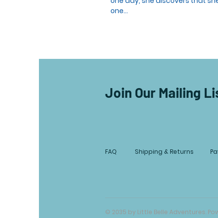
one day, she discovers that she
one...
Join Our Mailing Li
FAQ
Shipping & Returns
Pa
© 2035 by Little Belle Adventures. 