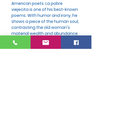
American poets. La pobre
viejecita is one of his best-known
poems. With humor and irony, he
shows a piece of the human soul,
contrasting the old woman's
material wealth and abundance
with her spiritual and moral
poverty. Maguma's illustrations,
through a game of symmetry,
highlight nonconformity and
greed.
PRODUCT INFO
Tapa dura
Hard Cover
Paginas: 36
Pages: 36
Join Our Mailing List
Medidas: 26 x
Size: 26 x 18
18 cm
cm