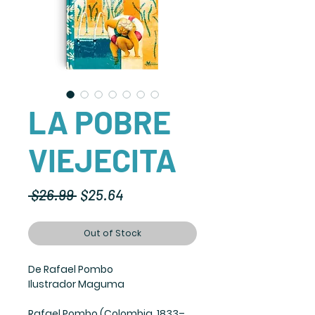
LA POBRE
VIEJECITA
Regular
Sale
 $26.99 
$25.64
Price
Price
Out of Stock
De Rafael Pombo
Ilustrador Maguma
Rafael Pombo (Colombia, 1833–