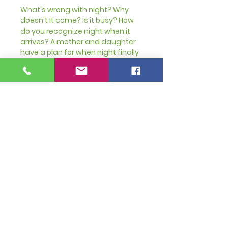
What's wrong with night? Why
doesn't it come? Is it busy? How
do you recognize night when it
arrives? A mother and daughter
have a plan for when night finally
comes. And while night
approaches (from where?
Silently, noisily?), the little girl is
filled with questions that are both
her own and universal.
PRODUCT INFO
Tapa dura
Hard Cover
Paginas: 32
Pages: 32
Join Our Mailing List
Medidas: 23 x
Size: 23 x
15cm
15cm