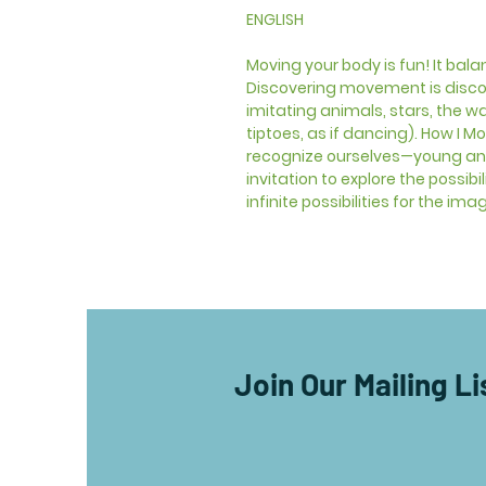
ENGLISH
Moving your body is fun! It bala
Discovering movement is discov
imitating animals, stars, the w
tiptoes, as if dancing). How I Mo
recognize ourselves—young and
invitation to explore the possibi
infinite possibilities for the ima
Join Our Mailing Li