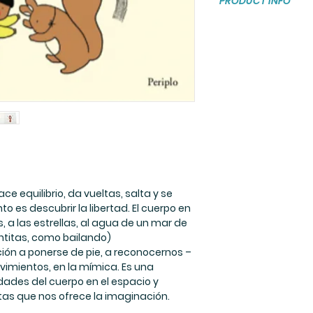
PRODUCT INFO
Libro de Carton
Paginas: 18
Medidas: 15 x 15
Edades: primeros
años
ce equilibrio, da vueltas, salta y se
o es descubrir la libertad. El cuerpo en
, a las estrellas, al agua de un mar de
untitas, como bailando)
ción a ponerse de pie, a reconocernos –
vimientos, en la mímica. Es una
lidades del cuerpo en el espacio y
itas que nos ofrece la imaginación.