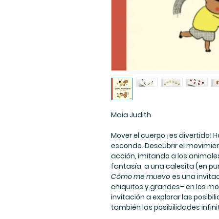
Maia Judith
Mover el cuerpo ¡es divertido! Ha
esconde. Descubrir el movimient
acción, imitando a los animales
fantasía, a una calesita (en p
Cómo me muevo
es una invita
chiquitos y grandes– en los mo
invitación a explorar las posibi
también las posibilidades infin