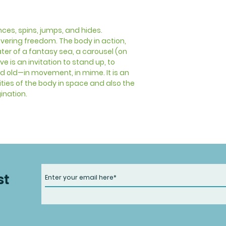
nces, spins, jumps, and hides.
ering freedom. The body in action,
ater of a fantasy sea, a carousel (on
ve is an invitation to stand up, to
 old—in movement, in mime. It is an
lities of the body in space and also the
gination.
st