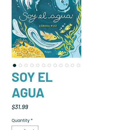
SOY EL
AGUA
Price
$31.99
Quantity
*