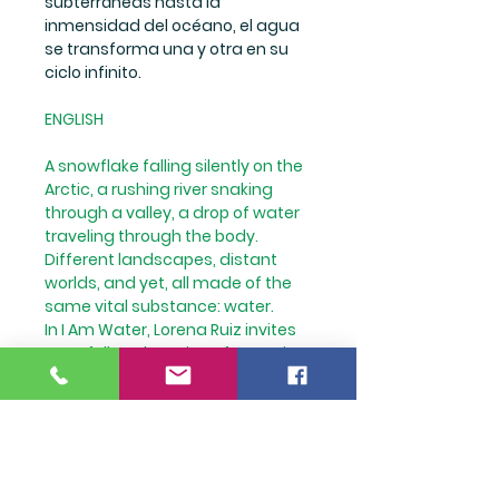
subterráneas hasta la
inmensidad del océano, el agua
se transforma una y otra en su
ciclo infinito.
ENGLISH
A snowflake falling silently on the
Arctic, a rushing river snaking
through a valley, a drop of water
traveling through the body.
Different landscapes, distant
worlds, and yet, all made of the
same vital substance: water.
In I Am Water, Lorena Ruiz invites
us to follow the voice of water in
the first person, on a fascinating
journey that connects the ends
of the planet. From the polar ice
caps to the wetlands, from
subterranean caverns to the
vastness of the ocean, water