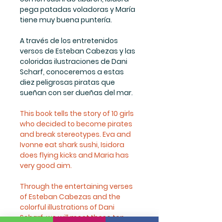
pega patadas voladoras y María
tiene muy buena puntería.
A través de los entretenidos
versos de Esteban Cabezas y las
coloridas ilustraciones de Dani
Scharf, conoceremos a estas
diez peligrosas piratas que
sueñan con ser dueñas del mar.
This book tells the story of 10 girls
who decided to become pirates
and break stereotypes. Eva and
Ivonne eat shark sushi, Isidora
does flying kicks and Maria has
very good aim.
Through the entertaining verses
of Esteban Cabezas and the
colorful illustrations of Dani
Scharf, we will meet
these ten