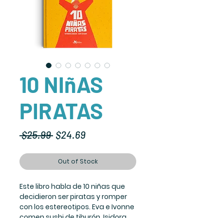
10 NIñAS
PIRATAS
Regular
Sale
 $25.99 
$24.69
Price
Price
Out of Stock
Este libro habla de 10 niñas que
decidieron ser piratas y romper
con los estereotipos. Eva e Ivonne
comen sushi de tiburón, Isidora